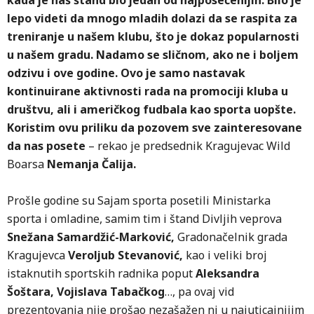
kada je naš štand bio jedan od najposećenijih. Bilo je
lepo videti da mnogo mladih dolazi da se raspita za
treniranje u našem klubu, što je dokaz popularnosti
u našem gradu. Nadamo se sličnom, ako ne i boljem
odzivu i ove godine. Ovo je samo nastavak
kontinuirane aktivnosti rada na promociji kluba u
društvu, ali i američkog fudbala kao sporta uopšte.
Koristim ovu priliku da pozovem sve zainteresovane
da nas posete
– rekao je predsednik Kragujevac Wild
Boarsa
Nemanja Čalija.
Prošle godine su Sajam sporta posetili Ministarka
sporta i omladine, samim tim i štand Divljih veprova
Snežana Samardžić-Marković,
Gradonačelnik grada
Kragujevca
Veroljub Stevanović,
kao i veliki broj
istaknutih sportskih radnika poput
Aleksandra
Šoštara, Vojislava Tabačkog
…, pa ovaj vid
prezentovanja nije prošao nezašažen ni u najuticajnijim