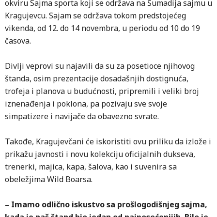
okviru Sajma sporta koji se održava na Šumadija sajmu u
Kragujevcu. Sajam se održava tokom predstojećeg
vikenda, od 12. do 14 novembra, u periodu od 10 do 19
časova.
Divlji veprovi su najavili da su za posetioce njihovog
štanda, osim prezentacije dosadašnjih dostignuća,
trofeja i planova u budućnosti, pripremili i veliki broj
iznenađenja i poklona, pa pozivaju sve svoje
simpatizere i navijače da obavezno svrate.
Takođe, Kragujevčani će iskoristiti ovu priliku da izlože i
prikažu javnosti i novu kolekciju oficijalnih dukseva,
trenerki, majica, kapa, šalova, kao i suvenira sa
obeležjima Wild Boarsa.
– Imamo odlično iskustvo sa prošlogodišnjeg sajma,