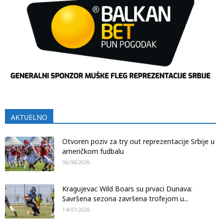
AKTUELNO
Otvoren poziv za try out reprezentacije Srbije u
američkom fudbalu
06/08/2026
Kragujevac Wild Boars su prvaci Dunava:
Savršena sezona završena trofejom u...
14/07/2026