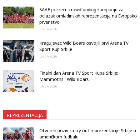
SAAF pokreće crowdfunding kampanju za
odlazak omladinskih reprezentacija na Evropsko
prvenstvo
09/07/2026
Kragujevac Wild Boars osvojili prvi Arena TV
Sport Kup Srbije
06/07/2026
Finalni dan Arena TV Sport Kupa Srbije:
Mammoths i Wild Boars...
01/07/2026
REPREZENTACIJA
Otvoren poziv za try out reprezentacije Srbije u
američkom fudbalu