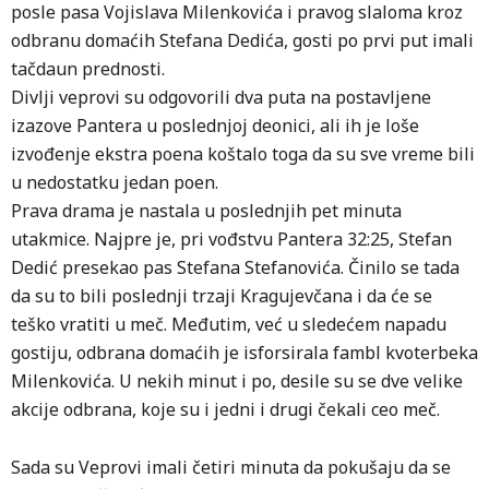
posle pasa Vojislava Milenkovića i pravog slaloma kroz
odbranu domaćih Stefana Dedića, gosti po prvi put imali
tačdaun prednosti.
Divlji veprovi su odgovorili dva puta na postavljene
izazove Pantera u poslednjoj deonici, ali ih je loše
izvođenje ekstra poena koštalo toga da su sve vreme bili
u nedostatku jedan poen.
Prava drama je nastala u poslednjih pet minuta
utakmice. Najpre je, pri vođstvu Pantera 32:25, Stefan
Dedić presekao pas Stefana Stefanovića. Činilo se tada
da su to bili poslednji trzaji Kragujevčana i da će se
teško vratiti u meč. Međutim, već u sledećem napadu
gostiju, odbrana domaćih je isforsirala fambl kvoterbeka
Milenkovića. U nekih minut i po, desile su se dve velike
akcije odbrana, koje su i jedni i drugi čekali ceo meč.
Sada su Veprovi imali četiri minuta da pokušaju da se