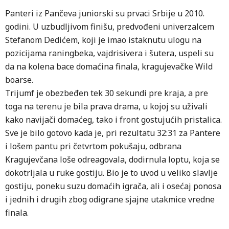
Panteri iz Pančeva juniorski su prvaci Srbije u 2010.
godini. U uzbudljivom finišu, predvođeni univerzalcem
Stefanom Dedićem, koji je imao istaknutu ulogu na
pozicijama raningbeka, vajdrisivera i šutera, uspeli su
da na kolena bace domaćina finala, kragujevačke Wild
boarse.
Trijumf je obezbeđen tek 30 sekundi pre kraja, a pre
toga na terenu je bila prava drama, u kojoj su uživali
kako navijači domaćeg, tako i front gostujućih pristalica.
Sve je bilo gotovo kada je, pri rezultatu 32:31 za Pantere
i lošem pantu pri četvrtom pokušaju, odbrana
Kragujevčana loše odreagovala, dodirnula loptu, koja se
dokotrljala u ruke gostiju. Bio je to uvod u veliko slavlje
gostiju, poneku suzu domaćih igrača, ali i osećaj ponosa
i jednih i drugih zbog odigrane sjajne utakmice vredne
finala.