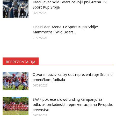
Kragujevac Wild Boars osvojili prvi Arena TV
Sport Kup Srbije
06/07/2026
Finalni dan Arena TV Sport Kupa Srbije:
Mammoths i Wild Boars...
01/07/2026
REPREZENTACIJA
Otvoren poziv za try out reprezentacije Srbije u
američkom fudbalu
06/08/2026
SAAF pokreće crowdfunding kampanju za
odlazak omladinskih reprezentacija na Evropsko
prvenstvo
09/07/2026