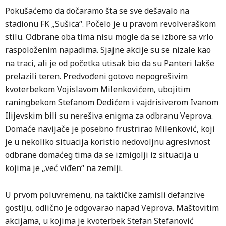
Pokušaćemo da dočaramo šta se sve dešavalo na
stadionu FK „Sušica“. Počelo je u pravom revolveraškom
stilu. Odbrane oba tima nisu mogle da se izbore sa vrlo
raspoloženim napadima. Sjajne akcije su se nizale kao
na traci, ali je od početka utisak bio da su Panteri lakše
prelazili teren. Predvođeni gotovo nepogrešivim
kvoterbekom Vojislavom Milenkovićem, ubojitim
raningbekom Stefanom Dedićem i vajdrisiverom Ivanom
Ilijevskim bili su nerešiva enigma za odbranu Veprova.
Domaće navijače je posebno frustrirao Milenković, koji
je u nekoliko situacija koristio nedovoljnu agresivnost
odbrane domaćeg tima da se izmigolji iz situacija u
kojima je „već viđen“ na zemlji.
U prvom poluvremenu, na taktičke zamisli defanzive
gostiju, odlično je odgovarao napad Veprova. Maštovitim
akcijama, u kojima je kvoterbek Stefan Stefanović