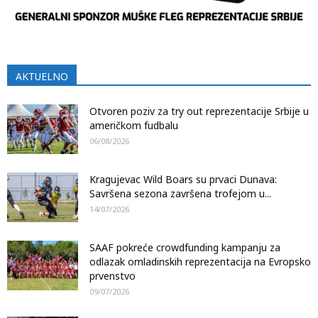
AKTUELNO
Otvoren poziv za try out reprezentacije Srbije u
američkom fudbalu
06/08/2026
Kragujevac Wild Boars su prvaci Dunava:
Savršena sezona završena trofejom u...
14/07/2026
SAAF pokreće crowdfunding kampanju za
odlazak omladinskih reprezentacija na Evropsko
prvenstvo
09/07/2026