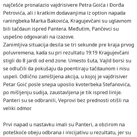
najčešće pronalazio vajdrisivere Petra Goića i Đorđa
Petrovića, ali i kratkim dodavanjima iz option napada
raningbeka Marka Bakovića, Kragujevčani su uglavnom
bili tačdaun ispred Pantera. Međutim, Pančevci su
uspešno odgovarali na izazove.
Zanimljiva situacija desila se tri sekunde pre kraja prvog
poluvremena, kada su pri rezultatu 19:19 Kragujevčani
stigli do 8 jardi od end zone. Umesto šuta, Vajld borsi su
se odlučili da pokušaju da poentiraju tačdaunom i nisu
uspeli. Odlično zamišljena akcija, u kojoj je vajdrisiver
Petar Goić posle snepa uposlio kvoterbeka Stefanovića,
po mišljenju sudija, zaustavljena je tik ispred linije.
Panteri su se odbranili, Veprovi bez prednosti otišli na
veliki odmor.
Prvi napad u nastavku imali su Panteri, a obzirom na
poteškoće obeju odbrana i inicijativu u rezultatu, jer su