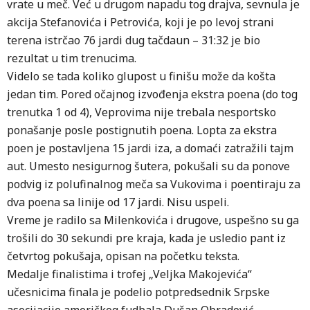
vrate u meč. Već u drugom napadu tog drajva, sevnula je
akcija Stefanovića i Petrovića, koji je po levoj strani
terena istrčao 76 jardi dug tačdaun – 31:32 je bio
rezultat u tim trenucima.
Videlo se tada koliko glupost u finišu može da košta
jedan tim. Pored očajnog izvođenja ekstra poena (do tog
trenutka 1 od 4), Veprovima nije trebala nesportsko
ponašanje posle postignutih poena. Lopta za ekstra
poen je postavljena 15 jardi iza, a domaći zatražili tajm
aut. Umesto nesigurnog šutera, pokušali su da ponove
podvig iz polufinalnog meča sa Vukovima i poentiraju za
dva poena sa linije od 17 jardi. Nisu uspeli.
Vreme je radilo sa Milenkovića i drugove, uspešno su ga
trošili do 30 sekundi pre kraja, kada je usledio pant iz
četvrtog pokušaja, opisan na početku teksta.
Medalje finalistima i trofej „Veljka Makojevića“
učesnicima finala je podelio potpredsednik Srpske