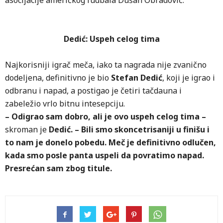
asocijacije američkog fudbala Dušan Obradović.
Dedić: Uspeh celog tima
Najkorisniji igrač meča, iako ta nagrada nije zvanično
dodeljena, definitivno je bio
Stefan Dedić
, koji je igrao i
odbranu i napad, a postigao je četiri tačdauna i
zabeležio vrlo bitnu intesepciju.
– Odigrao sam dobro, ali je ovo uspeh celog tima –
skroman je
Dedić. – Bili smo skoncetrisaniji u finišu i
to nam je donelo pobedu. Meč je definitivno odlučen,
kada smo posle panta uspeli da povratimo napad.
Presrećan sam zbog titule.