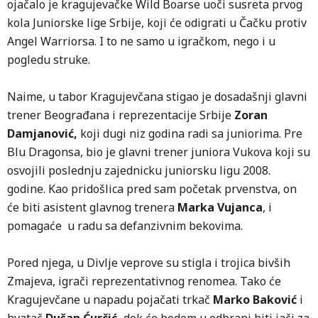
ojačalo je kragujevačke Wild Boarse uoči susreta prvog
kola Juniorske lige Srbije, koji će odigrati u Čačku protiv
Angel Warriorsa. I to ne samo u igračkom, nego i u
pogledu struke.
Naime, u tabor Kragujevčana stigao je dosadašnji glavni
trener Beograđana i reprezentacije Srbije
Zoran
Damjanović,
koji dugi niz godina radi sa juniorima. Pre
Blu Dragonsa, bio je glavni trener juniora Vukova koji su
osvojili poslednju zajednicku juniorsku ligu 2008.
godine. Kao pridošlica pred sam početak prvenstva, on
će biti asistent glavnog trenera
Marka Vujanca
, i
pomagaće u radu sa defanzivnim bekovima.
Pored njega, u Divlje veprove su stigla i trojica bivših
Zmajeva, igrači reprezentativnog renomea. Tako će
Kragujevčane u napadu pojačati trkač
Marko Baković
i