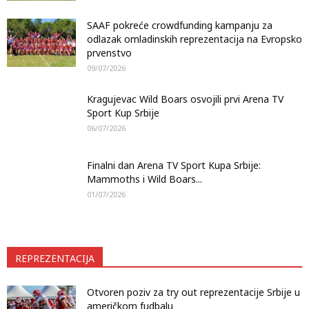
SAAF pokreće crowdfunding kampanju za
odlazak omladinskih reprezentacija na Evropsko
prvenstvo
09/07/2026
Kragujevac Wild Boars osvojili prvi Arena TV
Sport Kup Srbije
06/07/2026
Finalni dan Arena TV Sport Kupa Srbije:
Mammoths i Wild Boars...
01/07/2026
REPREZENTACIJA
Otvoren poziv za try out reprezentacije Srbije u
američkom fudbalu