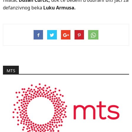
hvatač
Dušan Ćurčić,
dok će bedem u odbrani biti jači za
defanzivnog beka
Luku Armusa.
MTS