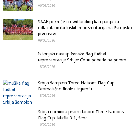
06/08/2026
SAAF pokreće crowdfunding kampanju za
odlazak omladinskih reprezentacija na Evropsko
prvenstvo
09/07/2026
Istorijski nastup ženske flag fudbal
reprezentacije Srbije: Četiri pobede na prvom...
18/05/2026
Srbija šampion Three Nations Flag Cup:
Dramatično finale i trijumf u...
18/05/2026
Srbija dominira prvim danom Three Nations
Flag Cup: Muški 3-1, žene...
16/05/2026