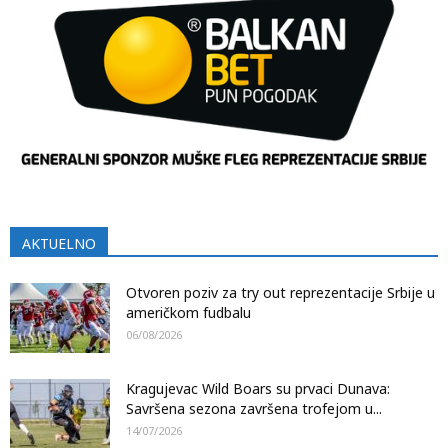
AKTUELNO
Otvoren poziv za try out reprezentacije Srbije u
američkom fudbalu
06/08/2026
Kragujevac Wild Boars su prvaci Dunava:
Savršena sezona završena trofejom u...
14/07/2026