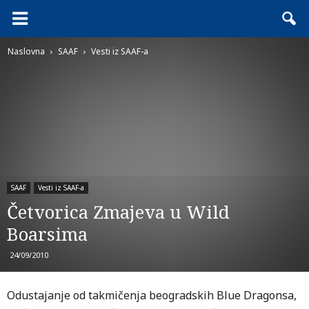
Naslovna
SAAF
Vesti iz SAAF-a
SAAF
Vesti iz SAAF-a
Četvorica Zmajeva u Wild
Boarsima
24/09/2010
Odustajanje od takmičenja beogradskih Blue Dragonsa,