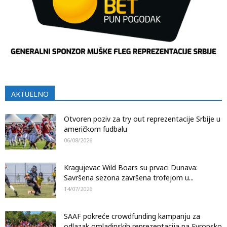
AKTUELNO
Otvoren poziv za try out reprezentacije Srbije u
američkom fudbalu
06/08/2026
Kragujevac Wild Boars su prvaci Dunava:
Savršena sezona završena trofejom u...
14/07/2026
SAAF pokreće crowdfunding kampanju za
odlazak omladinskih reprezentacija na Evropsko