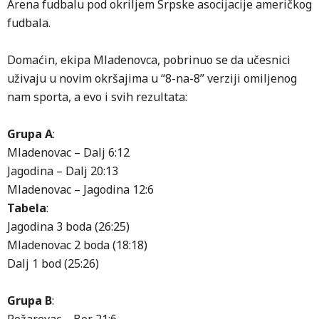
Arena fudbalu pod okriljem Srpske asocijacije američkog
fudbala.
Domaćin, ekipa Mladenovca, pobrinuo se da učesnici
uživaju u novim okršajima u “8-na-8” verziji omiljenog
nam sporta, a evo i svih rezultata:
Grupa A
:
Mladenovac – Dalj 6:12
Jagodina – Dalj 20:13
Mladenovac – Jagodina 12:6
Tabela
:
Jagodina 3 boda (26:25)
Mladenovac 2 boda (18:18)
Dalj 1 bod (25:26)
Grupa B
: