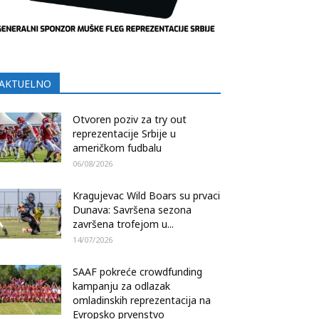
AKTUELNO
Otvoren poziv za try out
reprezentacije Srbije u
američkom fudbalu
06/08/2026
Kragujevac Wild Boars su prvaci
Dunava: Savršena sezona
završena trofejom u...
14/07/2026
SAAF pokreće crowdfunding
kampanju za odlazak
omladinskih reprezentacija na
Evropsko prvenstvo