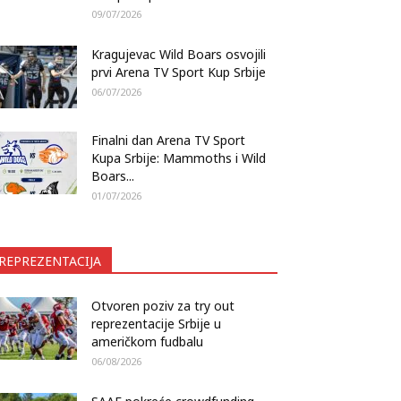
09/07/2026
Kragujevac Wild Boars osvojili
prvi Arena TV Sport Kup Srbije
06/07/2026
Finalni dan Arena TV Sport
Kupa Srbije: Mammoths i Wild
Boars...
01/07/2026
REPREZENTACIJA
Otvoren poziv za try out
reprezentacije Srbije u
američkom fudbalu
06/08/2026