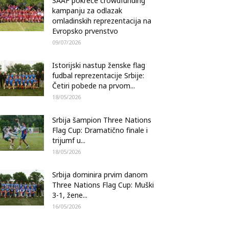
SAAF pokreće crowdfunding
kampanju za odlazak
omladinskih reprezentacija na
Evropsko prvenstvo
09/07/2026
Istorijski nastup ženske flag
fudbal reprezentacije Srbije:
Četiri pobede na prvom...
18/05/2026
Srbija šampion Three Nations
Flag Cup: Dramatično finale i
trijumf u...
18/05/2026
Srbija dominira prvim danom
Three Nations Flag Cup: Muški
3-1, žene...
16/05/2026