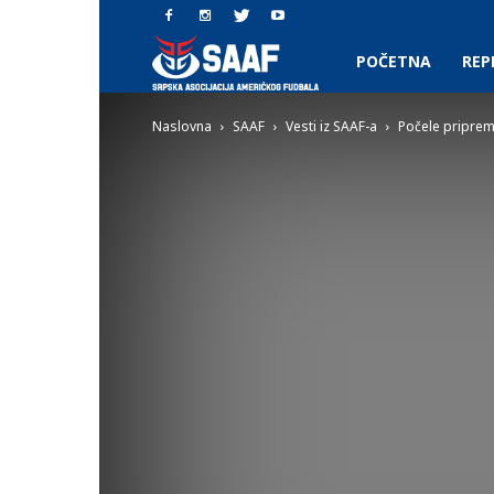
SAAF.rs
POČETNA
REP
Naslovna
SAAF
Vesti iz SAAF-a
Počele priprem