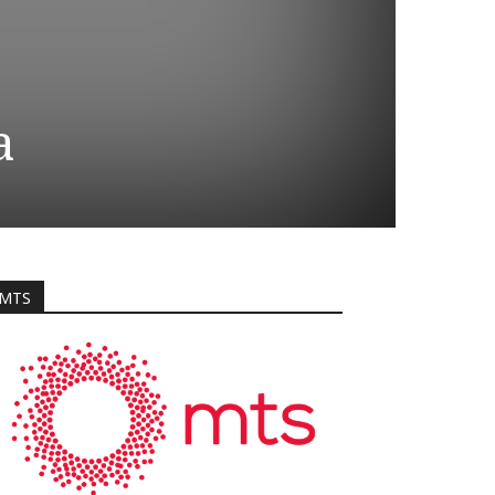
a
MTS