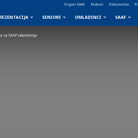
Organi SAAF
Klubovi
Dokumenta
Po
REZENTACIJA
SENIORI
OMLADINCI
SAAF
e za SAAF takmičenja