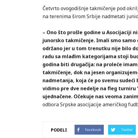
Četvrto ovogodišnje takmičenje pod okril
na terenima širom Srbije nadmetati junio
– Ono što prošle godine u Asocijaciji n
junorsko takmičenje. Imali smo samo dv
održano jer u tom trenutku nije bilo do
radu sa mlađim kategorijama stoji budu
godina biti drugačija: na proleće imamo
takmičenje, dok na jesen organizujemo 
nadmetanja, koja će po svemu sudeći b
vidimo pre dve nedelje na fleg turniru 
ujednačene. Očekuje nas veoma zanim
odbora Srpske asocijacije američkog fudb
PODELI
Facebook
Twitter