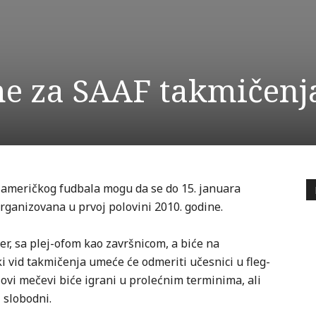
me za SAAF takmičenj
je američkog fudbala mogu da se do 15. januara
 organizovana u prvoj polovini 2010. godine.
r, sa plej-ofom kao završnicom, a biće na
i vid takmičenja umeće će odmeriti učesnici u fleg-
I ovi mečevi biće igrani u prolećnim terminima, ali
 slobodni.