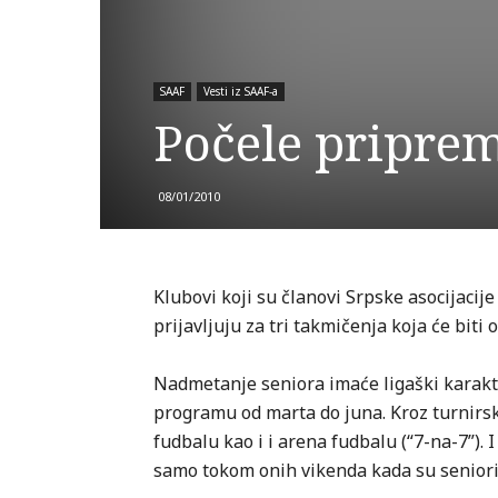
SAAF
Vesti iz SAAF-a
Počele pripre
08/01/2010
Klubovi koji su članovi Srpske asocijaci
prijavljuju za tri takmičenja koja će biti
Nadmetanje seniora imaće ligaški karakte
programu od marta do juna. Kroz turnirsk
fudbalu kao i i arena fudbalu (“7-na-7”). 
samo tokom onih vikenda kada su seniori