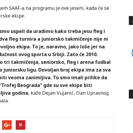
jem SAAF-a na programu je ove jeseni, kada će se
rske ekipe.
ismo uspeli da uradimo kako treba jesu fleg i
a fleg turnira a juniorsko takmičenje nije ni
voljno ekipa. To je, naravno, jako loše jer na
ćnost ovog sporta u Srbiji. Zato će 2010.
 tri takmičenja, seniorsko, fleg i arena fudbal
juniorsku ligu. Dovoljan broj ekipa ima za sva
iti veoma zanimljiva. To smo imali prilike da
“Trofej Beograda” gde su sve ekipe biti
ljiva godina
, kaže Dejan Vujanić, član Upravnog
ala.