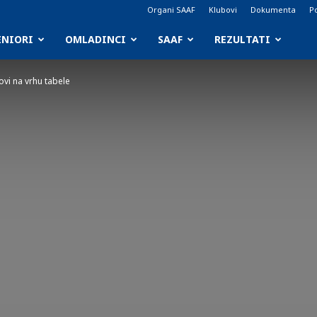
Organi SAAF
Klubovi
Dokumenta
Po
ENIORI
OMLADINCI
SAAF
REZULTATI
ovi na vrhu tabele