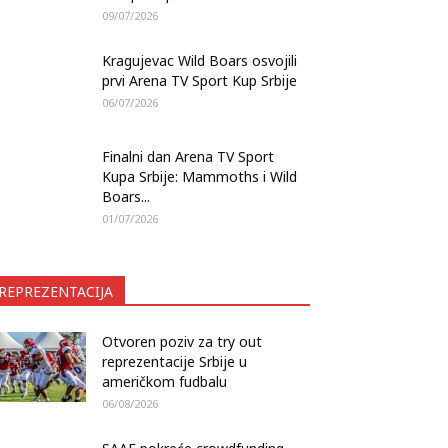
09/07/2026
Kragujevac Wild Boars osvojili
prvi Arena TV Sport Kup Srbije
06/07/2026
Finalni dan Arena TV Sport
Kupa Srbije: Mammoths i Wild
Boars...
01/07/2026
REPREZENTACIJA
Otvoren poziv za try out
reprezentacije Srbije u
američkom fudbalu
06/08/2026