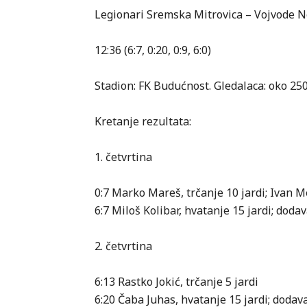
Legionari Sremska Mitrovica – Vojvode N
12:36 (6:7, 0:20, 0:9, 6:0)
Stadion: FK Budućnost. Gledalaca: oko 250
Kretanje rezultata:
1. četvrtina
0:7 Marko Mareš, trčanje 10 jardi; Ivan
6:7 Miloš Kolibar, hvatanje 15 jardi; doda
2. četvrtina
6:13 Rastko Jokić, trčanje 5 jardi
6:20 Čaba Juhas, hvatanje 15 jardi; doda