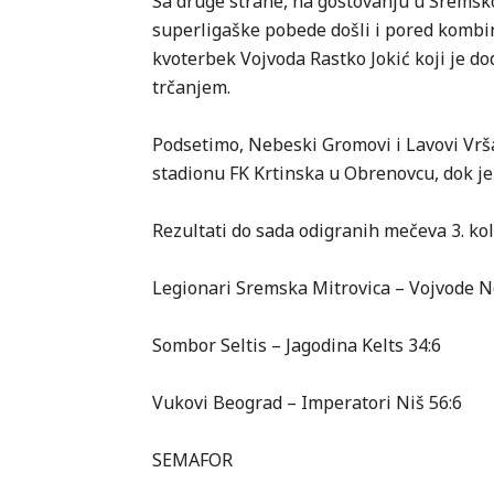
Sa druge strane, na gostovanju u Sremsk
superligaške pobede došli i pored kombin
kvoterbek Vojvoda Rastko Jokić koji je do
trčanjem.
Podsetimo, Nebeski Gromovi i Lavovi Vršac
stadionu FK Krtinska u Obrenovcu, dok je
Rezultati do sada odigranih mečeva 3. kol
Legionari Sremska Mitrovica – Vojvode N
Sombor Seltis – Jagodina Kelts 34:6
Vukovi Beograd – Imperatori Niš 56:6
SEMAFOR