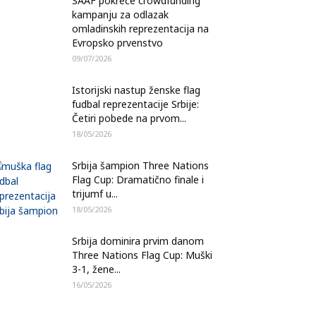
SAAF pokreće crowdfunding
kampanju za odlazak
omladinskih reprezentacija na
Evropsko prvenstvo
09/07/2026
Istorijski nastup ženske flag
fudbal reprezentacije Srbije:
Četiri pobede na prvom...
18/05/2026
Srbija šampion Three Nations
Flag Cup: Dramatično finale i
trijumf u...
18/05/2026
Srbija dominira prvim danom
Three Nations Flag Cup: Muški
3-1, žene...
16/05/2026