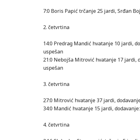
7:0 Boris Papić trčanje 25 jardi, Srđan B
2. četvrtina
14:0 Predrag Mandić hvatanje 10 jardi, d
uspešan
21:0 Nebojša Mitrović hvatanje 17 jardi,
uspešan
3. četvrtina
27:0 Mitrović hvatanje 37 jardi, dodavan
34:0 Mandić hvatanje 15 jardi, dodavanje
4. četvrtina