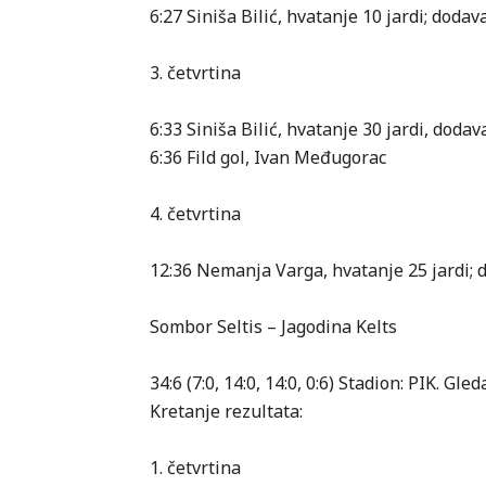
6:27 Siniša Bilić, hvatanje 10 jardi; dod
3. četvrtina
6:33 Siniša Bilić, hvatanje 30 jardi, dodav
6:36 Fild gol, Ivan Međugorac
4. četvrtina
12:36 Nemanja Varga, hvatanje 25 jardi; 
Sombor Seltis – Jagodina Kelts
34:6 (7:0, 14:0, 14:0, 0:6) Stadion: PIK. Gle
Kretanje rezultata:
1. četvrtina