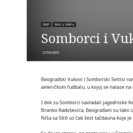
SAAF
Vesti iz SAAF-a
Somborci i Vuk
27/04/2009
Beogradski Vukovi i Somborski Seltisi na
američkom fudbalu, u kojoj se nalaze na 
I dok su Somborci savladali jagodinske K
Branko Radoševića, Beograđani su lako iz
Niša sa 56:6 uz čak šest tačdauna koje 