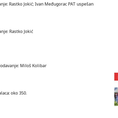
avanje: Rastko Jokić; Ivan Međugorac PAT uspešan
anje: Rastko Jokić
dodavanje: Miloš Kolibar
dalaca: oko 350.