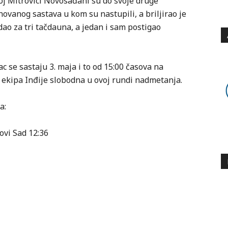
oj Mitrovici Novosađani su do svoje druge
ovanog sastava u kom su nastupili, a briljirao je
dao za tri tačdauna, a jedan i sam postigao
 se sastaju 3. maja i to od 15:00 časova na
 ekipa Inđije slobodna u ovoj rundi nadmetanja.
a:
ovi Sad 12:36