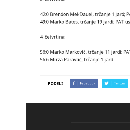
42:0 Brendon MekDauel, trčanje 1 jard; 
49:0 Marko Bates, trčanje 19 jardi; PAT 
4. četvrtina:
56:0 Marko Marković, trčanje 11 jardi; P
56:6 Mirza Paravlić, trčanje 1 jard
PODELI
Facebook
Twitter