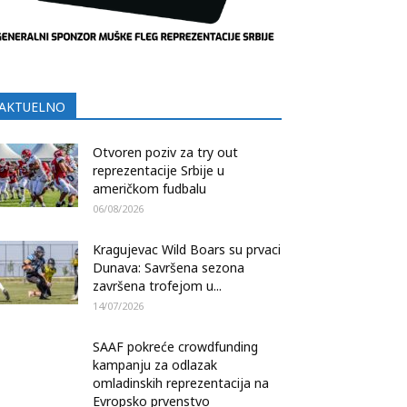
AKTUELNO
Otvoren poziv za try out
reprezentacije Srbije u
američkom fudbalu
06/08/2026
Kragujevac Wild Boars su prvaci
Dunava: Savršena sezona
završena trofejom u...
14/07/2026
SAAF pokreće crowdfunding
kampanju za odlazak
omladinskih reprezentacija na
Evropsko prvenstvo