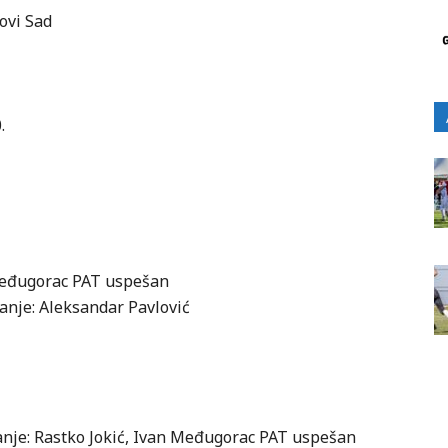
ovi Sad
.
 Međugorac PAT uspešan
vanje: Aleksandar Pavlović
vanje: Rastko Jokić, Ivan Međugorac PAT uspešan