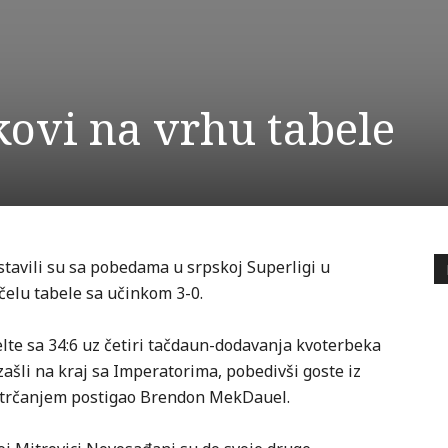
ovi na vrhu tabele
stavili su sa pobedama u srpskoj Superligi u
čelu tabele sa učinkom 3-0.
elte sa 34:6 uz četiri tačdaun-dodavanja kvoterbeka
ašli na kraj sa Imperatorima, pobedivši goste iz
je trčanjem postigao Brendon MekDauel.