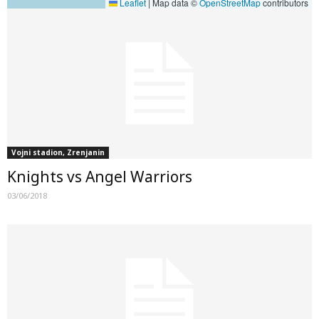
Leaflet
|
Map data ©
OpenStreetMap
contributors
Vojni stadion, Zrenjanin
Knights vs Angel Warriors
03/06/2018