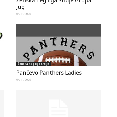
Ženska fleg liga Srbije Grupa
Jug
04/11/2020
Ženska fleg liga Srbije
Pančevo Panthers Ladies
04/11/2020