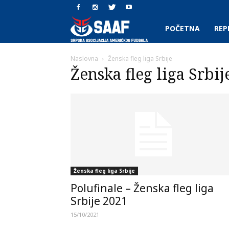
SAAF.rs
POČETNA
REP
Naslovna
Ženska fleg liga Srbije
Ženska fleg liga Srbij
Ženska fleg liga Srbije
Polufinale – Ženska fleg liga
Srbije 2021
15/10/2021