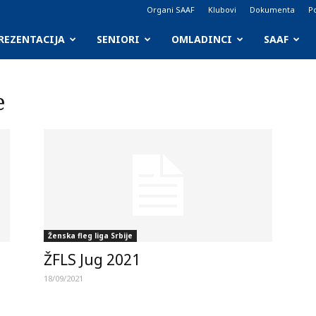
Organi SAAF
Klubovi
Dokumenta
Po
REZENTACIJA
SENIORI
OMLADINCI
SAAF
e
Ženska fleg liga Srbije
ŽFLS Jug 2021
18/09/2021