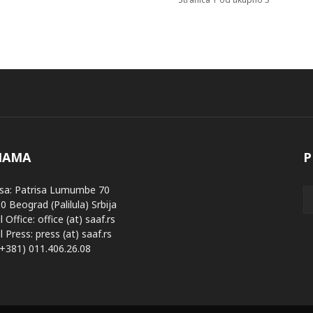
NAMA
P
sa: Patrisa Lumumbe 70
0 Beograd (Palilula) Srbija
 Office: office (at) saaf.rs
 Press: press (at) saaf.rs
 (+381) 011.406.26.08