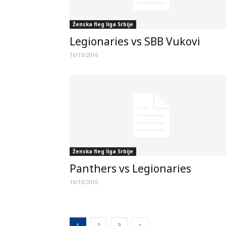
Ženska fleg liga Srbije
Legionaries vs SBB Vukovi
16/10/2016
Ženska fleg liga Srbije
Panthers vs Legionaries
16/10/2016
1
2
3