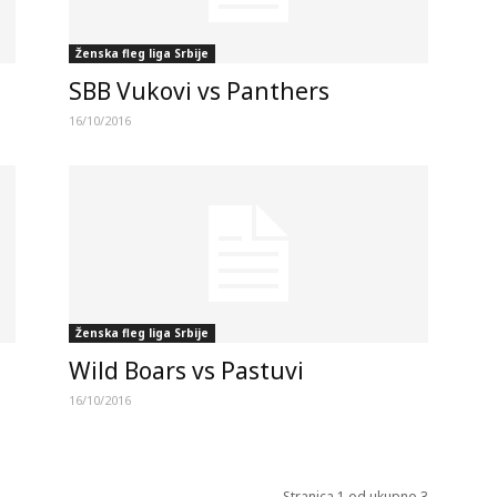
Ženska fleg liga Srbije
SBB Vukovi vs Panthers
16/10/2016
Ženska fleg liga Srbije
Wild Boars vs Pastuvi
16/10/2016
Stranica 1 od ukupno 3