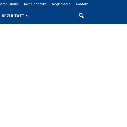
stani sudija
Javne nabavke
Registracije
Kontakt
REZULTATI