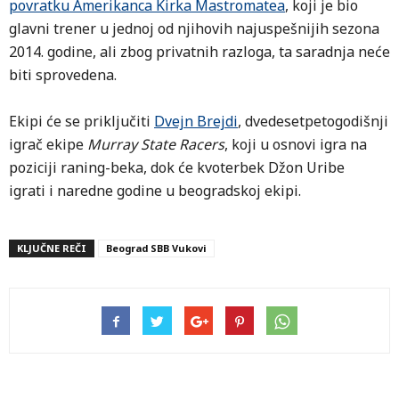
povratku Amerikanca Kirka Mastromatea
, koji je bio
glavni trener u jednoj od njihovih najuspešnijih sezona
2014. godine, ali zbog privatnih razloga, ta saradnja neće
biti sprovedena.
Ekipi će se priključiti
Dvejn Brejdi
, dvedesetpetogodišnji
igrač ekipe
Murray State Racers
, koji u osnovi igra na
poziciji raning-beka, dok će kvoterbek Džon Uribe
igrati i naredne godine u beogradskoj ekipi.
KLJUČNE REČI
Beograd SBB Vukovi