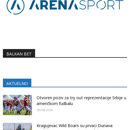
BALKAN BET
AKTUELNO
Otvoren poziv za try out reprezentacije Srbije u
američkom fudbalu
06/08/2026
Kragujevac Wild Boars su prvaci Dunava: