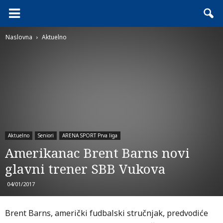
Naslovna
Aktuelno
Aktuelno
Seniori
ARENA SPORT Prva liga
Amerikanac Brent Barns novi
glavni trener SBB Vukova
04/01/2017
Brent Barns, američki fudbalski stručnjak, predvodiće