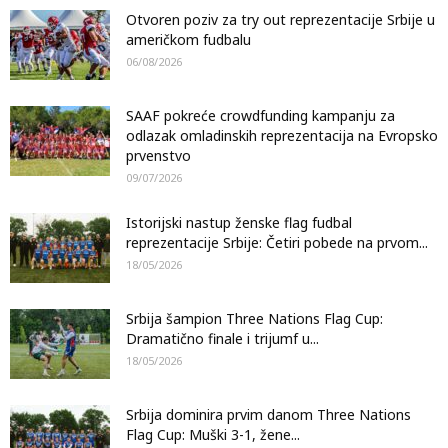
Otvoren poziv za try out reprezentacije Srbije u
američkom fudbalu
06/08/2026
SAAF pokreće crowdfunding kampanju za
odlazak omladinskih reprezentacija na Evropsko
prvenstvo
09/07/2026
Istorijski nastup ženske flag fudbal
reprezentacije Srbije: Četiri pobede na prvom...
18/05/2026
Srbija šampion Three Nations Flag Cup:
Dramatično finale i trijumf u...
18/05/2026
Srbija dominira prvim danom Three Nations
Flag Cup: Muški 3-1, žene...