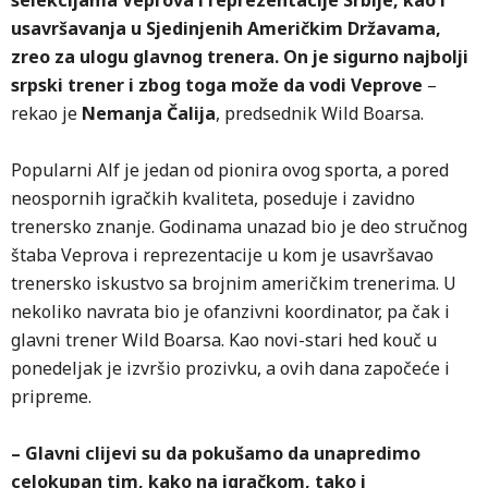
selekcijama Veprova i reprezentacije Srbije, kao i
usavršavanja u Sjedinjenih Američkim Državama,
zreo za ulogu glavnog trenera. On je sigurno najbolji
srpski trener i zbog toga može da vodi Veprove
–
rekao je
Nemanja Čalija
, predsednik Wild Boarsa.
Popularni Alf je jedan od pionira ovog sporta, a pored
neospornih igračkih kvaliteta, poseduje i zavidno
trenersko znanje. Godinama unazad bio je deo stručnog
štaba Veprova i reprezentacije u kom je usavršavao
trenersko iskustvo sa brojnim američkim trenerima. U
nekoliko navrata bio je ofanzivni koordinator, pa čak i
glavni trener Wild Boarsa. Kao novi-stari hed kouč u
ponedeljak je izvršio prozivku, a ovih dana započeće i
pripreme.
– Glavni clijevi su da pokušamo da unapredimo
celokupan tim, kako na igračkom, tako i