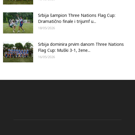
Srbija šampion Three Nations Flag Cup:
Dramatično finale i trijumf u...
18/05/2026
Srbija dominira prvim danom Three Nations
Flag Cup: Muški 3-1, žene...
16/05/2026