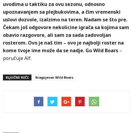
uvodima u taktiku za ovu sezonu, odnosno
upoznavanjem sa plejbukovima, a čim vremenski
uslovi dozvole, izalzimo na teren. Nadam se što pre.
Čekam još odgovore nekolicine igrača sa kojima sam
obavio razgovore, ali sam za sada zadovoljan
rosterom. Ovo je naš tim – ovo je najbolji roster na
kome tvoje ime može da se nadje. Go Wild Boars
–
poručuje Alf.
KLJUČNE REČI
Kragujevac Wild Boars