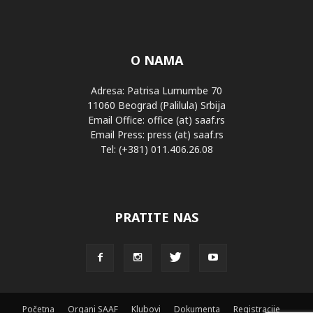
O NAMA
Adresa: Patrisa Lumumbe 70
11060 Beograd (Palilula) Srbija
Email Office: office (at) saaf.rs
Email Press: press (at) saaf.rs
Tel: (+381) 011.406.26.08
PRATITE NAS
Početna
Organi SAAF
Klubovi
Dokumenta
Registracije