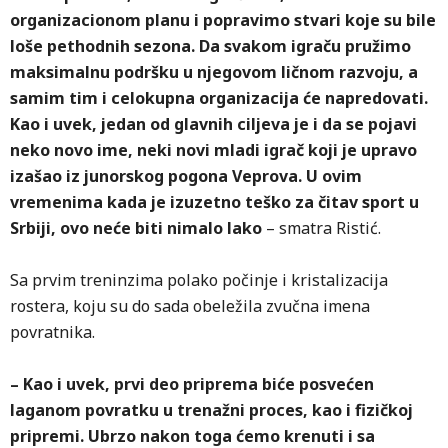
organizacionom planu i popravimo stvari koje su bile
loše pethodnih sezona. Da svakom igraču pružimo
maksimalnu podršku u njegovom ličnom razvoju, a
samim tim i celokupna organizacija će napredovati.
Kao i uvek, jedan od glavnih ciljeva je i da se pojavi
neko novo ime, neki novi mladi igrač koji je upravo
izašao iz junorskog pogona Veprova. U ovim
vremenima kada je izuzetno teško za čitav sport u
Srbiji, ovo neće biti nimalo lako
– smatra Ristić.
Sa prvim treninzima polako počinje i kristalizacija
rostera, koju su do sada obeležila zvučna imena
povratnika.
– Kao i uvek, prvi deo priprema biće posvećen
laganom povratku u trenažni proces, kao i fizičkoj
pripremi. Ubrzo nakon toga ćemo krenuti i sa