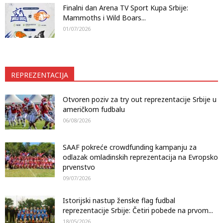
Finalni dan Arena TV Sport Kupa Srbije:
Mammoths i Wild Boars...
01/07/2026
REPREZENTACIJA
Otvoren poziv za try out reprezentacije Srbije u
američkom fudbalu
06/08/2026
SAAF pokreće crowdfunding kampanju za
odlazak omladinskih reprezentacija na Evropsko
prvenstvo
09/07/2026
Istorijski nastup ženske flag fudbal
reprezentacije Srbije: Četiri pobede na prvom...
18/05/2026