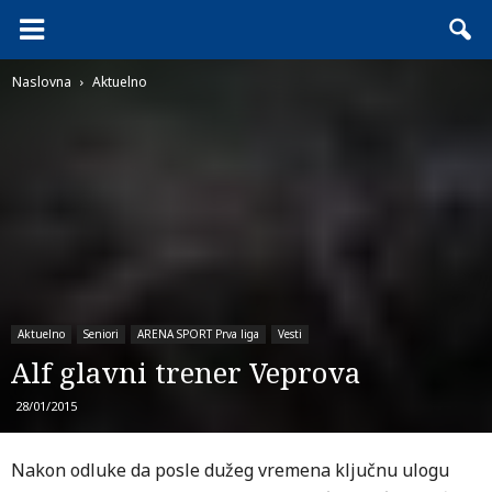
Naslovna
Aktuelno
Aktuelno
Seniori
ARENA SPORT Prva liga
Vesti
Alf glavni trener Veprova
28/01/2015
Nakon odluke da posle dužeg vremena ključnu ulogu