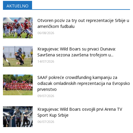
AKTUELNO
Otvoren poziv za try out reprezentacije Srbije u
američkom fudbalu
06/08/2026
Kragujevac Wild Boars su prvaci Dunava:
Savršena sezona završena trofejom u...
14/07/2026
SAAF pokreće crowdfunding kampanju za
odlazak omladinskih reprezentacija na Evropsko
prvenstvo
09/07/2026
Kragujevac Wild Boars osvojili prvi Arena TV
Sport Kup Srbije
06/07/2026