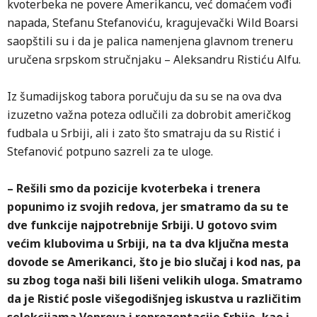
kvoterbeka ne povere Amerikancu, već domaćem vođi
napada, Stefanu Stefanoviću, kragujevački Wild Boarsi
saopštili su i da je palica namenjena glavnom treneru
uručena srpskom stručnjaku – Aleksandru Ristiću Alfu.
Iz šumadijskog tabora poručuju da su se na ova dva
izuzetno važna poteza odlučili za dobrobit američkog
fudbala u Srbiji, ali i zato što smatraju da su Ristić i
Stefanović potpuno sazreli za te uloge.
– Rešili smo da pozicije kvoterbeka i trenera
popunimo iz svojih redova, jer smatramo da su te
dve funkcije najpotrebnije Srbiji. U gotovo svim
većim klubovima u Srbiji, na ta dva ključna mesta
dovode se Amerikanci, što je bio slučaj i kod nas, pa
su zbog toga naši bili lišeni velikih uloga. Smatramo
da je Ristić posle višegodišnjeg iskustva u različitim