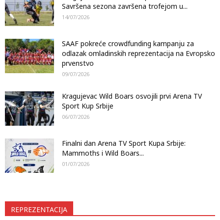
Savršena sezona završena trofejom u...
14/07/2026
SAAF pokreće crowdfunding kampanju za
odlazak omladinskih reprezentacija na Evropsko
prvenstvo
09/07/2026
Kragujevac Wild Boars osvojili prvi Arena TV
Sport Kup Srbije
06/07/2026
Finalni dan Arena TV Sport Kupa Srbije:
Mammoths i Wild Boars...
01/07/2026
REPREZENTACIJA