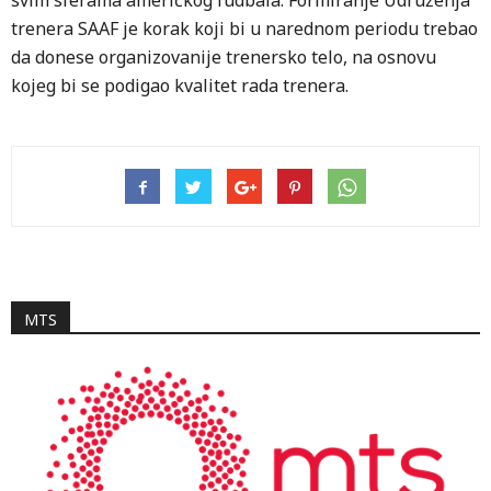
svim sferama američkog fudbala. Formiranje Udruženja
trenera SAAF je korak koji bi u narednom periodu trebao
da donese organizovanije trenersko telo, na osnovu
kojeg bi se podigao kvalitet rada trenera.
MTS