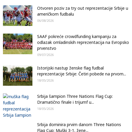
Otvoren poziv za try out reprezentacije Srbije u
američkom fudbalu
06/08/2026
SAAF pokreće crowdfunding kampanju za
odlazak omladinskih reprezentacija na Evropsko
prvenstvo
09/07/2026
Istorijski nastup ženske flag fudbal
reprezentacije Srbije: Četiri pobede na prvom...
18/05/2026
Srbija šampion Three Nations Flag Cup:
Dramatično finale i trijumf u...
18/05/2026
Srbija dominira prvim danom Three Nations
Flag Cup: Muški 3-1, žene...