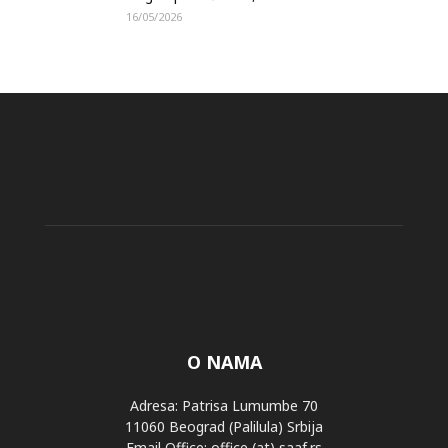
16/05/2026
O NAMA
Adresa: Patrisa Lumumbe 70
11060 Beograd (Palilula) Srbija
Email Office: office (at) saaf.rs