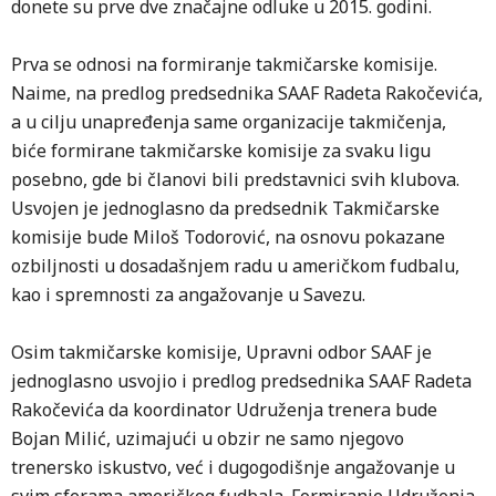
donete su prve dve značajne odluke u 2015. godini.
Prva se odnosi na formiranje takmičarske komisije.
Naime, na predlog predsednika SAAF Radeta Rakočevića,
a u cilju unapređenja same organizacije takmičenja,
biće formirane takmičarske komisije za svaku ligu
posebno, gde bi članovi bili predstavnici svih klubova.
Usvojen je jednoglasno da predsednik Takmičarske
komisije bude Miloš Todorović, na osnovu pokazane
ozbiljnosti u dosadašnjem radu u američkom fudbalu,
kao i spremnosti za angažovanje u Savezu.
Osim takmičarske komisije, Upravni odbor SAAF je
jednoglasno usvojio i predlog predsednika SAAF Radeta
Rakočevića da koordinator Udruženja trenera bude
Bojan Milić, uzimajući u obzir ne samo njegovo
trenersko iskustvo, već i dugogodišnje angažovanje u