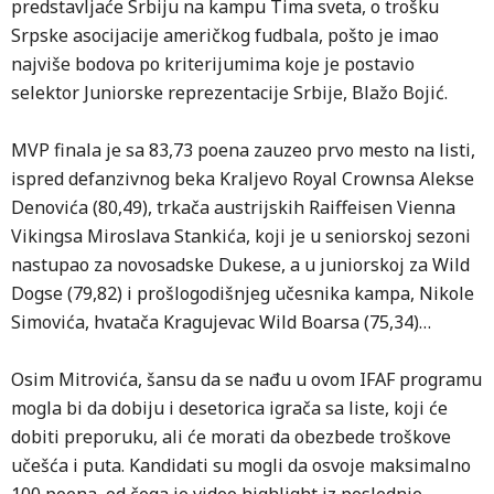
predstavljaće Srbiju na kampu Tima sveta, o trošku
Srpske asocijacije američkog fudbala, pošto je imao
najviše bodova po kriterijumima koje je postavio
selektor Juniorske reprezentacije Srbije, Blažo Bojić.
MVP finala je sa 83,73 poena zauzeo prvo mesto na listi,
ispred defanzivnog beka Kraljevo Royal Crownsa Alekse
Denovića (80,49), trkača austrijskih Raiffeisen Vienna
Vikingsa Miroslava Stankića, koji je u seniorskoj sezoni
nastupao za novosadske Dukese, a u juniorskoj za Wild
Dogse (79,82) i prošlogodišnjeg učesnika kampa, Nikole
Simovića, hvatača Kragujevac Wild Boarsa (75,34)…
Osim Mitrovića, šansu da se nađu u ovom IFAF programu
mogla bi da dobiju i desetorica igrača sa liste, koji će
dobiti preporuku, ali će morati da obezbede troškove
učešća i puta. Kandidati su mogli da osvoje maksimalno