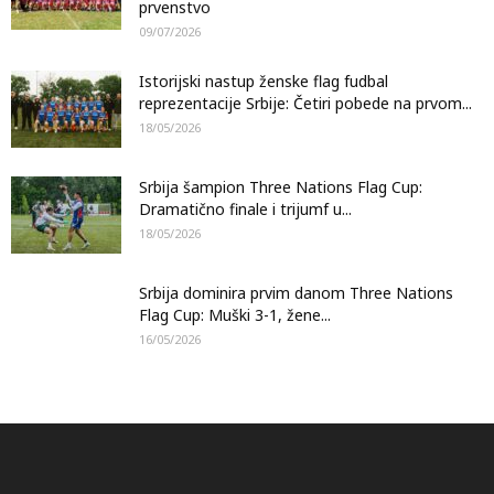
prvenstvo
09/07/2026
Istorijski nastup ženske flag fudbal
reprezentacije Srbije: Četiri pobede na prvom...
18/05/2026
Srbija šampion Three Nations Flag Cup:
Dramatično finale i trijumf u...
18/05/2026
Srbija dominira prvim danom Three Nations
Flag Cup: Muški 3-1, žene...
16/05/2026