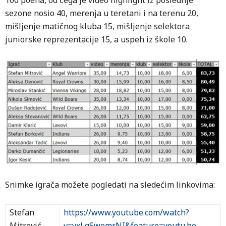
100 poena, od čega je video highlight iz poslednje
sezone nosio 40, merenja u teretani i na terenu 20,
mišljenje matičnog kluba 15, mišljenje selektora
juniorske reprezentacije 15, a uspeh iz škole 10.
Snimke igrača možete pogledati na sledećim linkovima:
Stefan
https://www.youtube.com/watch?
Mitrović
v=vxLgSwemrNI&feature=youtu.be