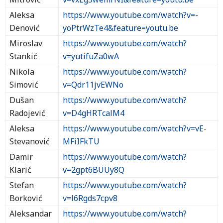
Aleksa
https://www.youtube.com/watch?v=-
Denović
yoPtrWzTe4&feature=youtu.be
Miroslav
https://www.youtube.com/watch?
Stankić
v=yutifuZa0wA
Nikola
https://www.youtube.com/watch?
Simović
v=Qdr11jvEWNo
Dušan
https://www.youtube.com/watch?
Radojević
v=D4gHRTcalM4
Aleksa
https://www.youtube.com/watch?v=vE-
Stevanović
MFiIFkTU
Damir
https://www.youtube.com/watch?
Klarić
v=2gpt6BUUy8Q
Stefan
https://www.youtube.com/watch?
Borković
v=l6Rgds7cpv8
Aleksandar
https://www.youtube.com/watch?