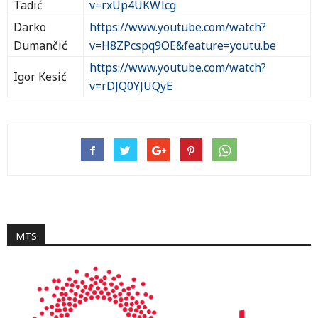
Tadić
v=rxUp4UKWIcg
Darko
https://www.youtube.com/watch?
Dumančić
v=H8ZPcspq9OE&feature=youtu.be
https://www.youtube.com/watch?
Igor Kesić
v=rDJQ0YJUQyE
MTS