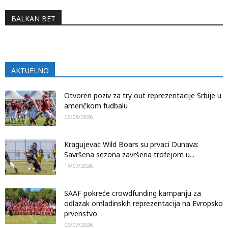
BALKAN BET
AKTUELNO
Otvoren poziv za try out reprezentacije Srbije u
američkom fudbalu
06/08/2026
Kragujevac Wild Boars su prvaci Dunava:
Savršena sezona završena trofejom u...
14/07/2026
SAAF pokreće crowdfunding kampanju za
odlazak omladinskih reprezentacija na Evropsko
prvenstvo
09/07/2026